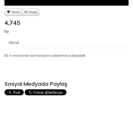
Favori
Paylaş
4,745
by
About
B1.4 seviyesinde batıl inançların anlatımında kullanılabilir.
Sosyal Medyada Paylaş