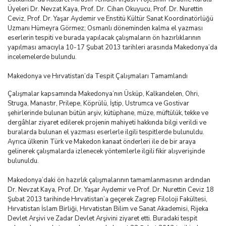
Üyeleri Dr. Nevzat Kaya, Prof. Dr. Cihan Okuyucu, Prof. Dr. Nurettin
Ceviz, Prof. Dr. Yaşar Aydemir ve Enstitü Kültür Sanat Koordinatörlüğü
Uzmanı Hümeyra Görmez; Osmanlı döneminden kalma el yazması
eserlerin tespiti ve burada yapılacak çalışmaların ön hazırlıklarının
yapılması amacıyla 10-17 Şubat 2013 tarihleri arasında Makedonya’da
incelemelerde bulundu.
Makedonya ve Hırvatistan’da Tespit Çalışmaları Tamamlandı
Çalışmalar kapsamında Makedonya’nın Üsküp, Kalkandelen, Ohri,
Struga, Manastır, Prilepe, Köprülü, İştip, Ustrumca ve Gostivar
şehirlerinde bulunan bütün arşiv, kütüphane, müze, müftülük, tekke ve
dergâhlar ziyaret edilerek projenin mahiyeti hakkında bilgi verildi ve
buralarda bulunan el yazması eserlerle ilgili tespitlerde bulunuldu.
Ayrıca ülkenin Türk ve Makedon kanaat önderleri ile de bir araya
gelinerek çalışmalarda izlenecek yöntemlerle ilgili fikir alışverişinde
bulunuldu.
Makedonya’daki ön hazırlık çalışmalarının tamamlanmasının ardından
Dr. Nevzat Kaya, Prof. Dr. Yaşar Aydemir ve Prof. Dr. Nurettin Ceviz 18
Şubat 2013 tarihinde Hırvatistan’a geçerek Zagrep Filoloji Fakültesi,
Hırvatistan İslam Birliği, Hırvatistan Bilim ve Sanat Akademisi, Rijeka
Devlet Arşivi ve Zadar Devlet Arşivini ziyaret etti. Buradaki tespit