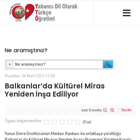
Ne aramıştınız?
Pazartesi, 04 Mart 2013 12:28
Balkanlar’da Kültürel Miras
Yeniden İnşa Ediliyor
yazı boyutu
Yazdır
Ögeyi değerlendirin
(0 oy)
Yunus Emre Enstitüsünün Merkez Bankası ile ortaklaşa yürüttüğü
Balkanlar’da Kültürel Mirasın Yeniden İnşası Projesinin Yürütme Kurulu