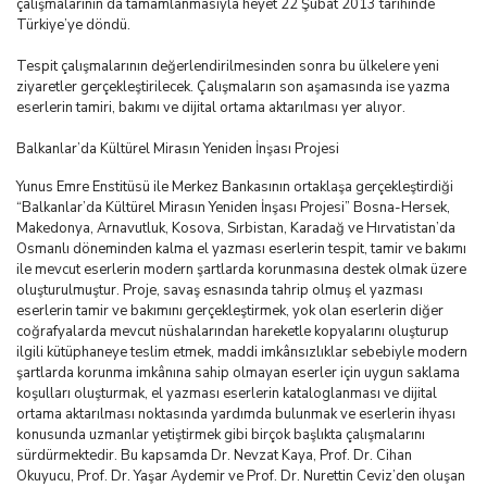
çalışmalarının da tamamlanmasıyla heyet 22 Şubat 2013 tarihinde
Türkiye’ye döndü.
Tespit çalışmalarının değerlendirilmesinden sonra bu ülkelere yeni
ziyaretler gerçekleştirilecek. Çalışmaların son aşamasında ise yazma
eserlerin tamiri, bakımı ve dijital ortama aktarılması yer alıyor.
Balkanlar’da Kültürel Mirasın Yeniden İnşası Projesi
Yunus Emre Enstitüsü ile Merkez Bankasının ortaklaşa gerçekleştirdiği
“Balkanlar’da Kültürel Mirasın Yeniden İnşası Projesi” Bosna-Hersek,
Makedonya, Arnavutluk, Kosova, Sırbistan, Karadağ ve Hırvatistan’da
Osmanlı döneminden kalma el yazması eserlerin tespit, tamir ve bakımı
ile mevcut eserlerin modern şartlarda korunmasına destek olmak üzere
oluşturulmuştur. Proje, savaş esnasında tahrip olmuş el yazması
eserlerin tamir ve bakımını gerçekleştirmek, yok olan eserlerin diğer
coğrafyalarda mevcut nüshalarından hareketle kopyalarını oluşturup
ilgili kütüphaneye teslim etmek, maddi imkânsızlıklar sebebiyle modern
şartlarda korunma imkânına sahip olmayan eserler için uygun saklama
koşulları oluşturmak, el yazması eserlerin kataloglanması ve dijital
ortama aktarılması noktasında yardımda bulunmak ve eserlerin ihyası
konusunda uzmanlar yetiştirmek gibi birçok başlıkta çalışmalarını
sürdürmektedir. Bu kapsamda Dr. Nevzat Kaya, Prof. Dr. Cihan
Okuyucu, Prof. Dr. Yaşar Aydemir ve Prof. Dr. Nurettin Ceviz’den oluşan