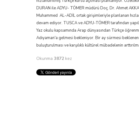
hızlandırılmış Türkçe kursu açılması planlanıyor. Özellikl
DURAN ile ADYU- TÖMER müdürü Doç. Dr. Ahmet AKKAYA’
Muhammed AL-ADİL ortak girişimleriyle planlanan hızla
devam ediyor. TUSCA ve ADYU-TÖMER tarafından yapılma
Yaz okulu kapsamında Arap dünyasından Türkçe öğrenmek 
Adıyaman'a gelmesi bekleniyor. Bir ay sürmesi beklenen
buluşturulması ve karşılıklı kültürel mübadelenin arttırılm
Okunma
3872
kez