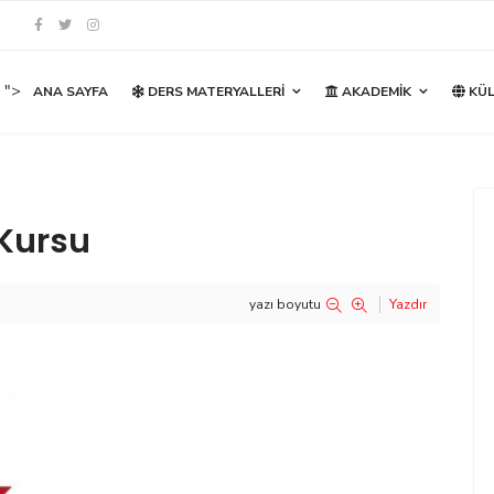
">
ANA SAYFA
DERS MATERYALLERI
AKADEMIK
KÜL
 Kursu
yazı boyutu
Yazdır