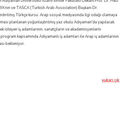
e Adıyaman Üniversitesi İslami İlimler Fakültesi Dekanı Prof. Dr. Hacı
nın ve TASCA (Turkish Arab Association) Başkanı Dr.
ndırılmış Türkçe kursu Arap sosyal medyasında ilgi odağı olamaya
sı planlanan yoğunlaştırılmış yaz okulu Adıyaman'da yapılacak.
isteyen iş adamlarının, sanatçıların ve akademisyenlerin
 program kapsamında Adıyamanlı iş adamları ile Arap iş adamlarının
ası bekleniyor.
yukarı çık