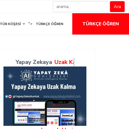
Ara
TÜRKÇE ÖĞREN
">
TÜR KÖŞESI
TÜRKÇE ÖĞREN
Yapay Zekaya
Uzak Kalma