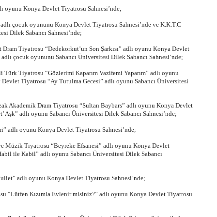
lı oyunu Konya Devlet Tiyatrosu Sahnesi’nde;
adlı çocuk oyununu Konya Devlet Tiyatrosu Sahnesi’nde ve K.K.T.C
esi Dilek Sabancı Sahnesi’nde;
t Dram Tiyatrosu “Dedekorkut’un Son Şarkısı” adlı oyunu Konya Devlet
 adlı çocuk oyununu Sabancı Üniversitesi Dilek Sabancı Sahnesi’nde;
i Türk Tiyatrosu “Gözlerimi Kaparım Vazifemi Yaparım” adlı oyunu
 Devlet Tiyatrosu “Ay Tutulma Gecesi” adlı oyunu Sabancı Üniversitesi
zak Akademik Dram Tiyatrosu “Sultan Baybars” adlı oyunu Konya Devlet
t’ Aşk” adlı oyunu Sabancı Üniversitesi Dilek Sabancı Sahnesi’nde;
ri” adlı oyunu Konya Devlet Tiyatrosu Sahnesi’nde;
ve Müzik Tiyatrosu “Beyreke Efsanesi” adlı oyunu Konya Devlet
bil ile Kabil” adlı oyunu Sabancı Üniversitesi Dilek Sabancı
uliet” adlı oyunu Konya Devlet Tiyatrosu Sahnesi’nde;
su “Lütfen Kızımla Evlenir misiniz?” adlı oyunu Konya Devlet Tiyatrosu