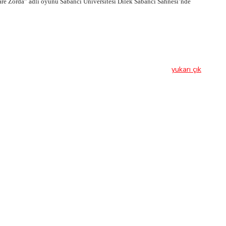
re Zorda” adlı oyunu Sabancı Üniversitesi Dilek Sabancı Sahnesi’nde
yukarı çık