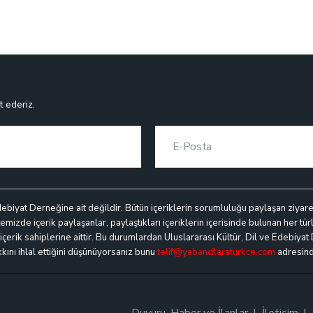
t ederiz.
debiyat Derneğine ait değildir. Bütün içeriklerin sorumluluğu paylaşan ziyaretçi
mizde içerik paylaşanlar, paylaştıkları içeriklerin içerisinde bulunan her türl
k içerik sahiplerine aittir. Bu durumlardan Uluslararası Kültür, Dil ve Edebiyat
akkını ihlal ettiğini düşünüyorsanız bunu
telif@yabancilaraturkce.com
adresinde
Duyuru, Haber ve İlanlar
İletişim