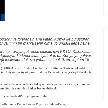
oşgörü ve toleransın ana vatanı Konya ile buluşturan
Konya ilinin bir marka şehir olma yolundaki ilerleyişine
ını bir araya getirecek etkinlik için KKTC, Kazakistan,
akasya, Türkmenistan tiyatroları da Konya’ya geliyor.
eği festivalde dokuzu yabancı olmak üzere toplam 15
cak.
ilatı (TÜRKSOY) ve Türkiye Cumhuriyeti Kültür ve Turizm Bakanlığı
, ünlü tiyatro ve öykü yazarı Haldun Taner adına gerçekleştirilecek olan
yatromuzda genç ve farklı bakış açılarına yer vermek ve tiyatro oyunu
n dört bir yanından herkes başvurabilecek.
lkeler Festivali’nin programı şöyle:
r” adlı oyunu Konya Devlet Tiyatrosu Sahnesi’nde;