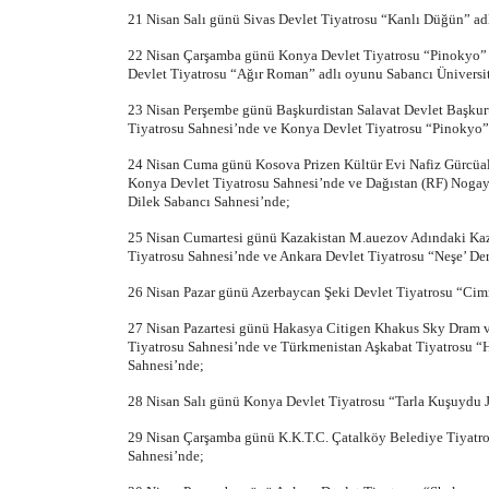
21 Nisan Salı günü Sivas Devlet Tiyatrosu “Kanlı Düğün” ad
22 Nisan Çarşamba günü Konya Devlet Tiyatrosu “Pinokyo” 
Devlet Tiyatrosu “Ağır Roman” adlı oyunu Sabancı Üniversit
23 Nisan Perşembe günü Başkurdistan Salavat Devlet Başkur
Tiyatrosu Sahnesi’nde ve Konya Devlet Tiyatrosu “Pinokyo”
24 Nisan Cuma günü Kosova Prizen Kültür Evi Nafiz Gürcüal
Konya Devlet Tiyatrosu Sahnesi’nde ve Dağıstan (RF) Nogay
Dilek Sabancı Sahnesi’nde;
25 Nisan Cumartesi günü Kazakistan M.auezov Adındaki Ka
Tiyatrosu Sahnesi’nde ve Ankara Devlet Tiyatrosu “Neşe’ Der
26 Nisan Pazar günü Azerbaycan Şeki Devlet Tiyatrosu “Cim
27 Nisan Pazartesi günü Hakasya Citigen Khakus Sky Dram 
Tiyatrosu Sahnesi’nde ve Türkmenistan Aşkabat Tiyatrosu “Ha
Sahnesi’nde;
28 Nisan Salı günü Konya Devlet Tiyatrosu “Tarla Kuşuydu J
29 Nisan Çarşamba günü K.K.T.C. Çatalköy Belediye Tiyatro
Sahnesi’nde;