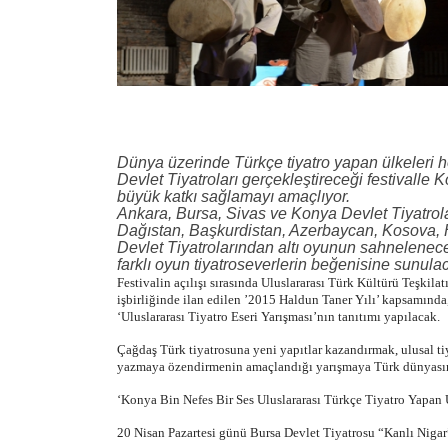
Dünya üzerinde Türkçe tiyatro yapan ülkeleri h
Devlet Tiyatroları gerçekleştireceği festivalle 
büyük katkı sağlamayı amaçlıyor.
Ankara, Bursa, Sivas ve Konya Devlet Tiyatrolar
Dağıstan, Başkurdistan, Azerbaycan, Kosova, H
Devlet Tiyatrolarından altı oyunun sahnelenec
farklı oyun tiyatroseverlerin beğenisine sunula
Festivalin açılışı sırasında Uluslararası Türk Kültürü Teşk
işbirliğinde ilan edilen ’2015 Haldun Taner Yılı’ kapsamında
‘Uluslararası Tiyatro Eseri Yarışması’nın tanıtımı yapılacak.
Çağdaş Türk tiyatrosuna yeni yapıtlar kazandırmak, ulusal ti
yazmaya özendirmenin amaçlandığı yarışmaya Türk dünyasını
‘Konya Bin Nefes Bir Ses Uluslararası Türkçe Tiyatro Yapan Ü
20 Nisan Pazartesi günü Bursa Devlet Tiyatrosu “Kanlı Niga