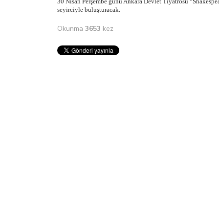
30 Nisan Perşembe günü Ankara Devlet Tiyatrosu “Shakespea
seyirciyle buluşturacak.
Okunma
3653
kez