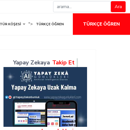
Ara
TÜRKÇE ÖĞREN
">
TÜR KÖŞESI
TÜRKÇE ÖĞREN
Yapay Zekaya
Takip Et