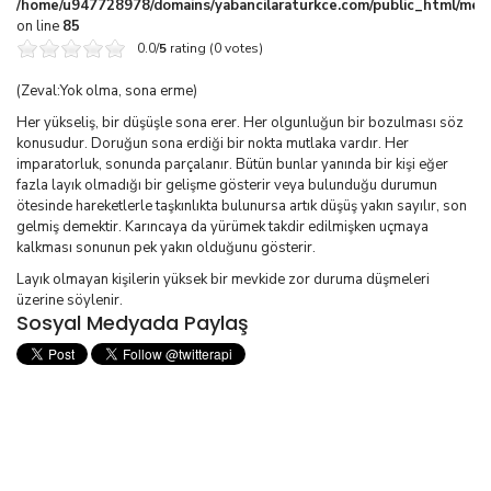
/home/u947728978/domains/yabancilaraturkce.com/public_html/media
on line
85
0.0/
5
rating (0 votes)
(Zeval:Yok olma, sona erme)
Her yükseliş, bir düşüşle sona erer. Her olgunluğun bir bozulması söz
konusudur. Doruğun sona erdiği bir nokta mutlaka vardır. Her
imparatorluk, sonunda parçalanır. Bütün bunlar yanında bir kişi eğer
fazla layık olmadığı bir gelişme gösterir veya bulunduğu durumun
ötesinde hareketlerle taşkınlıkta bulunursa artık düşüş yakın sayılır, son
gelmiş demektir. Karıncaya da yürümek takdir edilmişken uçmaya
kalkması sonunun pek yakın olduğunu gösterir.
Layık olmayan kişilerin yüksek bir mevkide zor duruma düşmeleri
üzerine söylenir.
Sosyal Medyada Paylaş