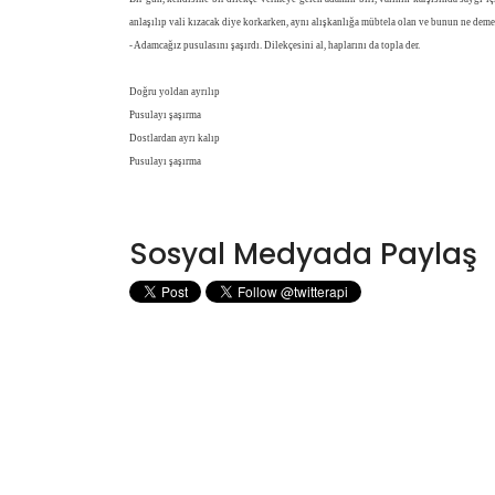
anlaşılıp vali kızacak diye korkarken, aynı alışkanlığa mübtela olan ve bunun ne deme
- Adamcağız pusulasını şaşırdı. Dilekçesini al, haplarını da topla der.
Doğru yoldan ayrılıp
Pusulayı şaşırma
Dostlardan ayrı kalıp
Pusulayı şaşırma
Sosyal Medyada Paylaş