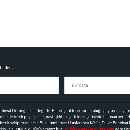
t ederiz.
debiyat Derneğine ait değildir. Bütün içeriklerin sorumluluğu paylaşan ziyaretçi
mizde içerik paylaşanlar, paylaştıkları içeriklerin içerisinde bulunan her türl
k içerik sahiplerine aittir. Bu durumlardan Uluslararası Kültür, Dil ve Edebiyat
akkını ihlal ettiğini düşünüyorsanız bunu
telif@yabancilaraturkce.com
adresinde