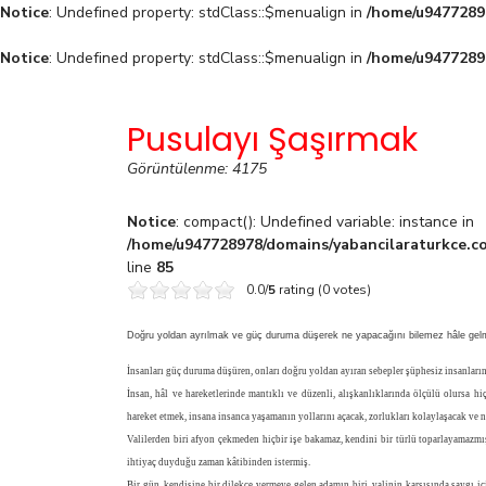
Notice
: Undefined property: stdClass::$menualign in
/home/u94772897
Notice
: Undefined property: stdClass::$menualign in
/home/u94772897
Pusulayı Şaşırmak
Görüntülenme: 4175
Notice
: compact(): Undefined variable: instance in
/home/u947728978/domains/yabancilaraturkce.co
line
85
0.0/
5
rating (0 votes)
Doğru yoldan ayrılmak ve güç duruma düşerek ne yapacağını bilemez hâle gel
İnsanları güç duruma düşüren, onları doğru yoldan ayıran sebepler şüphesiz insanların h
İnsan, hâl ve hareketlerinde mantıklı ve düzenli, alışkanlıklarında ölçülü olursa 
hareket etmek, insana insanca yaşamanın yollarını açacak, zorlukları kolaylaşacak ve n
Valilerden biri afyon çekmeden hiçbir işe bakamaz, kendini bir türlü toparlayamazmış
ihtiyaç duyduğu zaman kâtibinden istermiş.
Bir gün, kendisine bir dilekçe vermeye gelen adamın biri, valinin karşısında saygı 