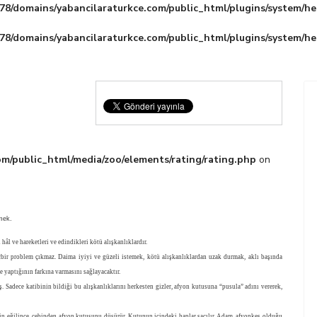
8/domains/yabancilaraturkce.com/public_html/plugins/system/he
8/domains/yabancilaraturkce.com/public_html/plugins/system/he
m/public_html/media/zoo/elements/rating/rating.php
on
mek.
âl ve hareketleri ve edindikleri kötü alışkanlıklardır.
hiçbir problem çıkmaz. Daima iyiyi ve güzeli istemek, kötü alışkanlıklardan uzak durmak, aklı başında
e yaptığının farkına varmasını sağlayacaktır.
. Sadece katibinin bildiği bu alışkanlıklarını herkesten gizler, afyon kutusuna “pusula” adını vererek,
için eğilince, cebinden afyon kutusunu düşürür. Kutunun içindeki haplar saçılır. Adam, afyonkeş olduğu