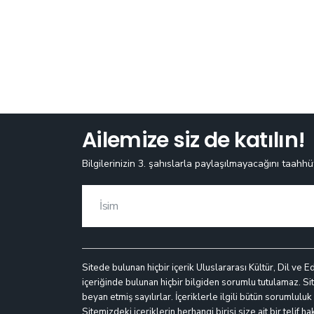
Ailemize siz de katılın!
Bilgilerinizin 3. şahıslarla paylaşılmayacağını taahhü
Sitede bulunan hiçbir içerik Uluslararası Kültür, Dil ve E
içeriğinde bulunan hiçbir bilgiden sorumlu tutulamaz. Site
beyan etmiş sayılırlar. İçeriklerle ilgili bütün sorumlulu
Sitemizdeki içeriklerin herhangi birisi size ait bir telif h