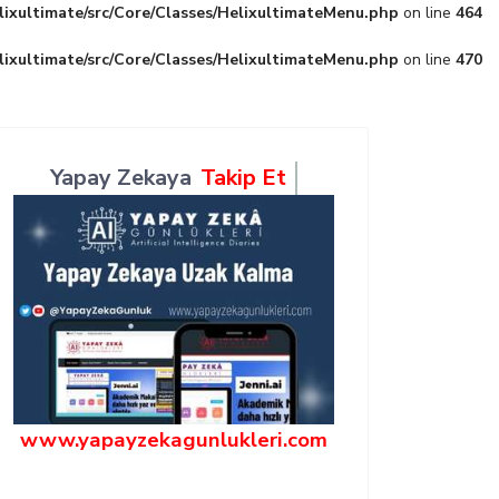
lixultimate/src/Core/Classes/HelixultimateMenu.php
on line
464
lixultimate/src/Core/Classes/HelixultimateMenu.php
on line
470
Yapay Zekaya
Takip Et
www.yapayzekagunlukleri.com