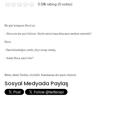
0.0/
5
rating (0 votes)
Bir gün komşusu Hoca’ya:
– Hoca sen her şeyi bilirsin. Söyler misin bana dünyanın merkezi neresidir?
Hoca:
–Tam bulunduğun yerdir, diye cevap vermiş.
– Aman Hoca, nasıl olur?
Behey adam! Sordun, söyledik. İnanmazsan alır arşını ölçersin.
Sosyal Medyada Paylaş