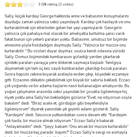
3.0/
5
rating (2 votes)
Sally, küçük kardeşi George hakkında anne ve babasının konuşmalarını
duyduğu zaman yalnızca sekiz yaşındaydı. Kardeşi çok hastaydı ve onu
kurtarabilmek için ellerinden gelen her şeyi yapmışlardı. George'ın
yalnızca çok pahalıya mal olacak bir ameliyatla kurtulma şansı vardı
fakat bunun için yeterli paraları yoktu. Babasının, umutsuz bir biçimde
annesine şöyle fısıldadığını duymuştu Sally: "Yalnızca bir mucize onu
kurtarabilir." Bu sözleri duyar duymaz, usulca kendi odasına yürüdü
Sally. Domuz biçimindeki kumbarasını gizlediği yerden çıkartarak
içindeki paraları yavaşça yere dökerek saymaya başladı. Yanılgıya
düşmemek için tam üç kez saydı kumbaradan çıkardığı bozuk paraları.
Sonra hepsini cebine koyarak aceleyle evden çıkıp, köşedeki eczaneye
gitti. Eczacının dikkatini çekebilmek için büyük bir sabırla bekledi. Eczacı
çok yoğundu ve bir adama ilaçlarını nasıl kullanacağını anlatıyordu. Bu
yoğun çalışmanın arasında sekiz yaşındaki bir çocukla ilgilenmeye hiç
niyeti yoktu ama Sally'nin beklediğini görünce "Evet, ne istiyorsun söyle
bakalım" dedi. "Biraz acele et, gördüğün gibi beyefendiyle
ilgileniyorum" diyerek yanındaki şık giyimli adamı gösterdi. Sally
"Kardeşim" dedi. Sessizce yutkunduktan sonra devam etti: "Kardeşim
çok hasta, bir mucize almak istiyorum." Eczacı Sally'e bakarak:
"Anlayamadım" dedi. "Şeyy, babam 'Onu ancak bir mucize kurtarabilir'
dedi, bir mucize kaç paradır, bayım?" Eczacı Sally'e sevgi ve acımayla