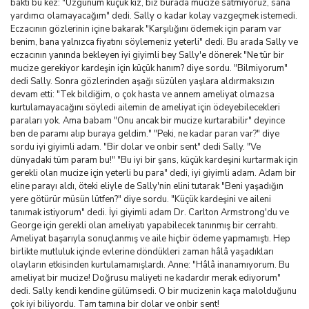
baktı bu kez: "Üzgünüm küçük kız, biz burada mucize satmıyoruz, sana
yardımcı olamayacağım" dedi. Sally o kadar kolay vazgeçmek istemedi.
Eczacının gözlerinin içine bakarak "Karşılığını ödemek için param var
benim, bana yalnızca fiyatını söylemeniz yeterli" dedi. Bu arada Sally ve
eczacının yanında bekleyen iyi giyimli bey Sally'e dönerek "Ne tür bir
mucize gerekiyor kardeşin için küçük hanım? diye sordu. "Bilmiyorum"
dedi Sally. Sonra gözlerinden aşağı süzülen yaşlara aldırmaksızın
devam etti: "Tek bildiğim, o çok hasta ve annem ameliyat olmazsa
kurtulamayacağını söyledi ailemin de ameliyat için ödeyebilecekleri
paraları yok. Ama babam "Onu ancak bir mucize kurtarabilir" deyince
ben de paramı alıp buraya geldim." "Peki, ne kadar paran var?" diye
sordu iyi giyimli adam. "Bir dolar ve onbir sent" dedi Sally. "Ve
dünyadaki tüm param bu!" "Bu iyi bir şans, küçük kardeşini kurtarmak için
gerekli olan mucize için yeterli bu para" dedi, iyi giyimli adam. Adam bir
eline parayı aldı, öteki eliyle de Sally'nin elini tutarak "Beni yaşadığın
yere götürür müsün lütfen?" diye sordu. "Küçük kardeşini ve aileni
tanımak istiyorum" dedi. İyi giyimli adam Dr. Carlton Armstrong'du ve
George için gerekli olan ameliyatı yapabilecek tanınmış bir cerrahtı.
Ameliyat başarıyla sonuçlanmış ve aile hiçbir ödeme yapmamıştı. Hep
birlikte mutluluk içinde evlerine döndükleri zaman hâlâ yaşadıkları
olayların etkisinden kurtulamamışlardı. Anne: "Hâlâ inanamıyorum. Bu
ameliyat bir mucize! Doğrusu maliyeti ne kadardır merak ediyorum"
dedi. Sally kendi kendine gülümsedi. O bir mucizenin kaça malolduğunu
çok iyi biliyordu. Tam tamına bir dolar ve onbir sent!