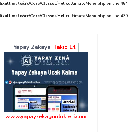
lixultimate/src/Core/Classes/HelixultimateMenu.php
on line
464
lixultimate/src/Core/Classes/HelixultimateMenu.php
on line
470
Yapay Zekaya
Takip Et
www.yapayzekagunlukleri.com