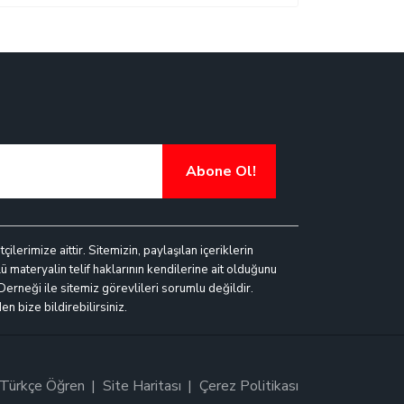
Abone Ol!
lerimize aittir. Sitemizin, paylaşılan içeriklerin
ü materyalin telif haklarının kendilerine ait olduğunu
 Derneği ile sitemiz görevlileri sorumlu değildir.
n bize bildirebilirsiniz.
Türkçe Öğren
Site Haritası
Çerez Politikası