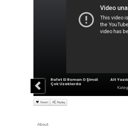
Rafet El Roman O Şimdi
Alt Yazıl
Çok Uzaklarda
Kateg
Favori
Paylaş
About