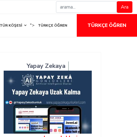
Ara
TÜRKÇE ÖĞREN
">
TÜR KÖŞESI
TÜRKÇE ÖĞREN
Yapay Zekaya
Takip Et