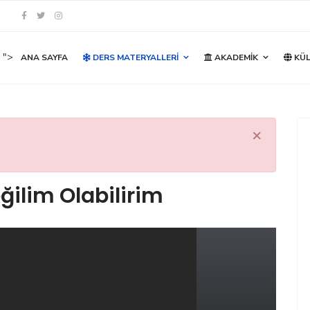
">
ANA SAYFA
DERS MATERYALLERI
AKADEMIK
KÜL
×
ğilim Olabilirim