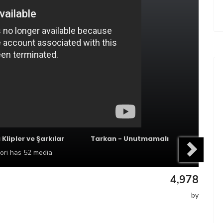
ı Klipler ve Şarkılar
Tarkan - Unutmamalı
ori
has 52 media
4,978
by