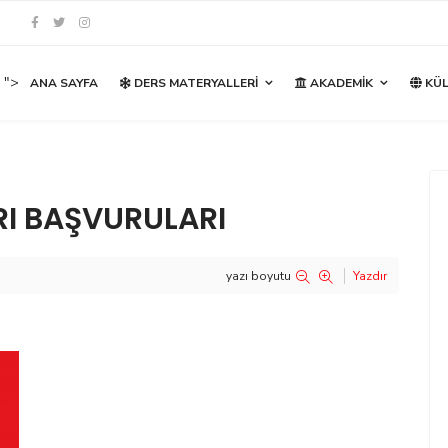
">
ANA SAYFA
DERS MATERYALLERI
AKADEMIK
KÜL
RI BAŞVURULARI
yazı boyutu
Yazdır