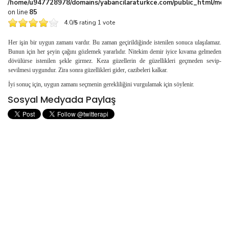
/home/u947728978/domains/yabancilaraturkce.com/public_html/media
on line
85
4.0/
5
rating 1 vote
Her işin bir uygun zamanı vardır. Bu zaman geçirildi­ğinde istenilen sonuca ulaşılamaz.
Bunun için her şeyin çağını gözlemek yararlıdır. Nitekim demir iyice kıvama gelmeden
dövülürse istenilen şekle girmez. Keza güzel­lerin de güzellikleri geçmeden sevip-
sevilmesi uygun­dur. Zira sonra güzellikleri gider, cazibeleri kalkar.
İyi sonuç için, uygun zamanı seçmenin gerekliliğini vurgulamak için söylenir.
Sosyal Medyada Paylaş