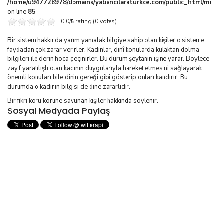
/home/u947728978/domains/yabancilaraturkce.com/public_html/media
on line
85
0.0/
5
rating (0 votes)
Bir sistem hakkında yarım yamalak bilgiye sahip olan kişiler o sisteme
faydadan çok zarar verirler. Kadınlar, dinî konularda kulaktan dolma
bilgileri ile derin hoca geçinirler. Bu durum şeytanın işine yarar. Böylece
zayıf yaratılışlı olan kadının duygularıyla hareket etmesini sağlayarak
önemli konuları bile dinin gereği gibi gösterip onları kandırır. Bu
durumda o kadının bilgisi de dine zararlıdır.
Bir fikri körü körüne savunan kişiler hakkında söylenir.
Sosyal Medyada Paylaş