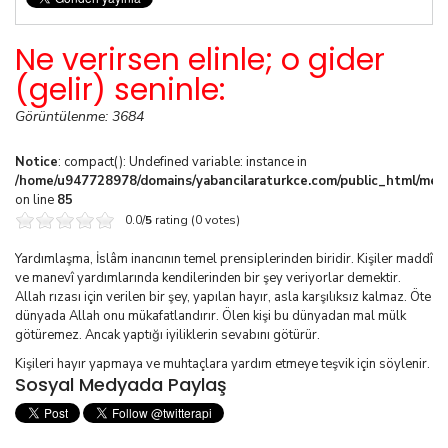
Ne verirsen elinle; o gider
(gelir) seninle:
Görüntülenme: 3684
Notice
: compact(): Undefined variable: instance in
/home/u947728978/domains/yabancilaraturkce.com/public_html/media
on line
85
0.0/
5
rating (0 votes)
Yardımlaşma, İslâm inancının temel prensiplerinden biridir. Kişiler maddî
ve manevî yardımlarında kendilerinden bir şey veriyorlar demektir.
Allah rızası için verilen bir şey, yapılan hayır, asla karşılıksız kalmaz. Öte
dünyada Allah onu mükafatlandırır. Ölen kişi bu dünyadan mal mülk
götüremez. Ancak yaptığı iyiliklerin sevabını götürür.
Kişileri hayır yapmaya ve muhtaçlara yardım etmeye teşvik için söylenir.
Sosyal Medyada Paylaş