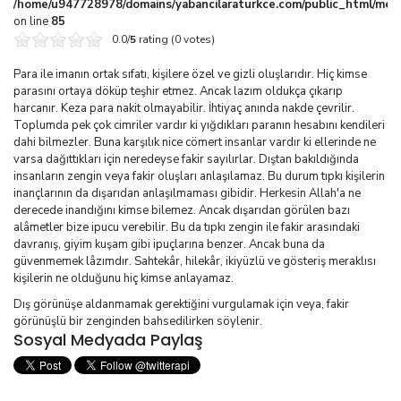
/home/u947728978/domains/yabancilaraturkce.com/public_html/media
on line
85
0.0/
5
rating (0 votes)
Para ile imanın ortak sıfatı, kişilere özel ve gizli oluşlarıdır. Hiç kimse
parasını ortaya döküp teşhir etmez. Ancak lazım oldukça çıkarıp
harcanır. Keza para nakit olmayabilir. İhtiyaç anında nakde çevrilir.
Toplumda pek çok cimriler vardır ki yığdıkları paranın hesabını kendileri
dahi bilmezler. Buna karşılık nice cömert insanlar vardır ki ellerinde ne
varsa dağıttıkları için neredeyse fakir sayılırlar. Dıştan bakıldığında
insanların zengin veya fakir oluşları anlaşılamaz. Bu durum tıpkı kişilerin
inançlarının da dışarıdan anlaşılmaması gibidir. Herkesin Allah'a ne
derecede inandığını kimse bilemez. Ancak dışarıdan görülen bazı
alâmetler bize ipucu verebilir. Bu da tıpkı zengin ile fakir arasındaki
davranış, giyim kuşam gibi ipuçlarına benzer. Ancak buna da
güvenmemek lâzımdır. Sahtekâr, hilekâr, ikiyüzlü ve gösteriş meraklısı
kişilerin ne olduğunu hiç kimse anlayamaz.
Dış görünüşe aldanmamak gerektiğini vurgulamak için veya, fakir
görünüşlü bir zenginden bahsedilirken söylenir.
Sosyal Medyada Paylaş