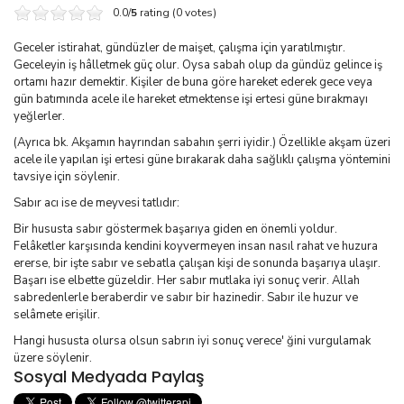
0.0/
5
rating (0 votes)
Geceler istirahat, gündüzler de maişet, çalışma için yaratılmıştır.
Geceleyin iş hâlletmek güç olur. Oysa sabah olup da gündüz gelince iş
ortamı hazır demektir. Kişiler de buna göre hareket ederek gece veya
gün batımında acele ile hareket etmektense işi ertesi güne bırakmayı
yeğlerler.
(Ayrıca bk. Akşamın hayrından sabahın şerri iyidir.) Özellikle akşam üzeri
acele ile yapılan işi ertesi güne bırakarak daha sağlıklı çalışma yöntemini
tavsiye için söylenir.
Sabır acı ise de meyvesi tatlıdır:
Bir hususta sabır göstermek başarıya giden en önemli yoldur.
Felâketler karşısında kendini koyvermeyen insan nasıl rahat ve huzura
ererse, bir işte sabır ve sebatla çalışan kişi de sonunda başarıya ulaşır.
Başarı ise elbette güzeldir. Her sabır mutlaka iyi sonuç verir. Allah
sabredenlerle beraberdir ve sabır bir hazinedir. Sabır ile huzur ve
selâmete erişilir.
Hangi hususta olursa olsun sabrın iyi sonuç verece' ğini vurgulamak
üzere söylenir.
Sosyal Medyada Paylaş