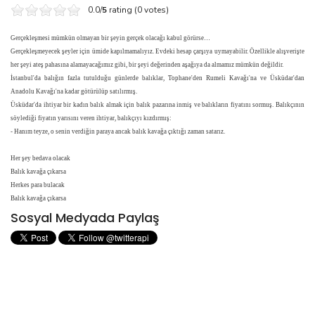
0.0/
5
rating (0 votes)
Gerçekleşmesi mümkün olmayan bir şeyin gerçek olacağı kabul görürse…
Gerçekleşmeyecek şeyler için ümide kapılmamalıyız. Evdeki hesap çarşıya uymayabilir. Özellikle alışverişte
her şeyi ateş pahasına alamayacağımız gibi, bir şeyi değerinden aşağıya da almamız mümkün değildir.
İstanbul'da balığın fazla tutulduğu günlerde balıklar, Tophane'den Rumeli Kavağı'na ve Üsküdar'dan
Anadolu Kavağı'na kadar götürülüp satılırmış.
Üsküdar'da ihtiyar bir kadın balık almak için balık pazarına inmiş ve balıkların fiyatını sormuş. Balıkçının
söylediği fiyatın yarısını veren ihtiyar, balıkçıyı kızdırmış:
- Hanım teyze, o senin verdiğin paraya ancak balık kavağa çıktığı zaman satarız.
Her şey bedava olacak
Balık kavağa çıkarsa
Herkes para bulacak
Balık kavağa çıkarsa
Sosyal Medyada Paylaş