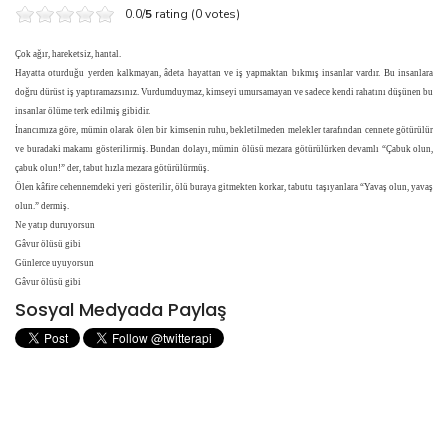
0.0/
5
rating (0 votes)
Çok ağır, hareketsiz, hantal.
Hayatta oturduğu yerden kalkmayan, âdeta hayattan ve iş yapmaktan bıkmış insanlar vardır. Bu insanlara
doğru dürüst iş yaptıramazsınız. Vurdumduymaz, kimseyi umursamayan ve sadece kendi rahatını düşünen bu
insanlar ölüme terk edilmiş gibidir.
İnancımıza göre, mümin olarak ölen bir kimsenin ruhu, bekletilmeden melekler tarafından cennete götürülür
ve buradaki makamı gösterilirmiş. Bundan dolayı, mümin ölüsü mezara götürülürken devamlı “Çabuk olun,
çabuk olun!” der, tabut hızla mezara götürülürmüş.
Ölen kâfire cehennemdeki yeri gösterilir, ölü buraya gitmekten korkar, tabutu taşıyanlara “Yavaş olun, yavaş
olun.” dermiş.
Ne yatıp duruyorsun
Gâvur ölüsü gibi
Günlerce uyuyorsun
Gâvur ölüsü gibi
Sosyal Medyada Paylaş