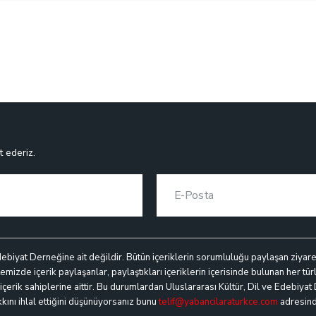
t ederiz.
debiyat Derneğine ait değildir. Bütün içeriklerin sorumluluğu paylaşan ziyaretçi
mizde içerik paylaşanlar, paylaştıkları içeriklerin içerisinde bulunan her türl
k içerik sahiplerine aittir. Bu durumlardan Uluslararası Kültür, Dil ve Edebiyat
akkını ihlal ettiğini düşünüyorsanız bunu
telif@yabancilaraturkce.com
adresinde