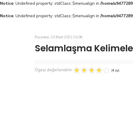
Notice
: Undefined property: stdClass::$menualign in
/home/u94772897
Notice
: Undefined property: stdClass::$menualign in
/home/u94772897
Pazartesi, 20 Mart 2023 20:08
Selamlaşma Kelimele
Ögeyi değerlendirin
(4 oy)