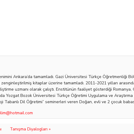
enimini Ankara’da tamamladı. Gazi Üniversitesi Türkçe Öğretmenliği Böl
n zenginleştirilmiş kitaplar üzerine tamamladı. 2011-2021 yılları arası
eliştirme uzmanı olarak çalıştı. Enstitünün faaliyet gösterdiği Romanya,
lında Yozgat Bozok Üniversitesi Türkçe Öğretimi Uygulama ve Araştırma 
ji Tabanlı Dil Öğretimi” seminerleri veren Doğan, evli ve 2 çocuk babası
ilim@hotmail.com
ı
Tanışma Diyalogları »