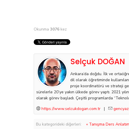
Okunma
3076
kez
Selçuk DOĞAN
Ankara’da doğdu. İlk ve ortaöğr
dil olarak öğretiminde kullanıla
proje koordinatörü ve strateji g
sürelerle 20’ye yakın ülkede görev yaptı. 2021 yı
olarak görev başladı. Çeşitli programlarda “Teknolo
https://www.selcukdogan.com.tr
|
gencyaz
Bu kategorideki diğerleri:
« Tanışma Ders Anlatım