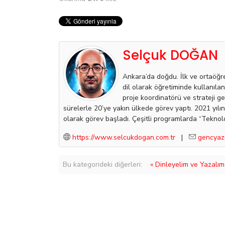
Selçuk DOĞAN
Ankara’da doğdu. İlk ve ortaöğr
dil olarak öğretiminde kullanıla
proje koordinatörü ve strateji g
sürelerle 20’ye yakın ülkede görev yaptı. 2021 yı
olarak görev başladı. Çeşitli programlarda “Teknolo
https://www.selcukdogan.com.tr
|
gencyaz
Bu kategorideki diğerleri:
« Dinleyelim ve Yazalım