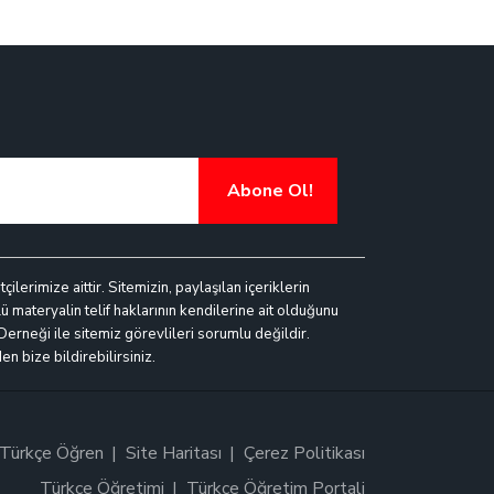
Abone Ol!
lerimize aittir. Sitemizin, paylaşılan içeriklerin
ü materyalin telif haklarının kendilerine ait olduğunu
 Derneği ile sitemiz görevlileri sorumlu değildir.
n bize bildirebilirsiniz.
Türkçe Öğren
Site Haritası
Çerez Politikası
Türkçe Öğretimi
Türkçe Öğretim Portali