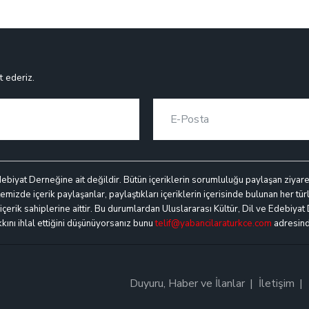
t ederiz.
debiyat Derneğine ait değildir. Bütün içeriklerin sorumluluğu paylaşan ziyaretçi
mizde içerik paylaşanlar, paylaştıkları içeriklerin içerisinde bulunan her türl
k içerik sahiplerine aittir. Bu durumlardan Uluslararası Kültür, Dil ve Edebiyat
akkını ihlal ettiğini düşünüyorsanız bunu
telif@yabancilaraturkce.com
adresinde
Duyuru, Haber ve İlanlar
İletişim