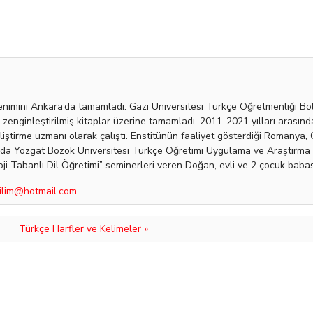
enimini Ankara’da tamamladı. Gazi Üniversitesi Türkçe Öğretmenliği Böl
n zenginleştirilmiş kitaplar üzerine tamamladı. 2011-2021 yılları arası
eliştirme uzmanı olarak çalıştı. Enstitünün faaliyet gösterdiği Romanya,
lında Yozgat Bozok Üniversitesi Türkçe Öğretimi Uygulama ve Araştırma 
ji Tabanlı Dil Öğretimi” seminerleri veren Doğan, evli ve 2 çocuk babası
ilim@hotmail.com
Türkçe Harfler ve Kelimeler »