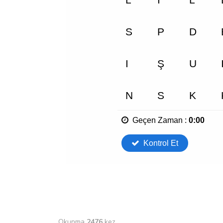
Okunma
2476
kez