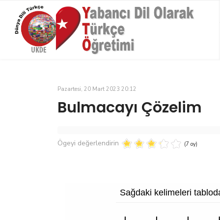
Pazartesi, 20 Mart 2023 20:12
Bulmacayı Çözelim
Ögeyi değerlendirin
(7 oy)