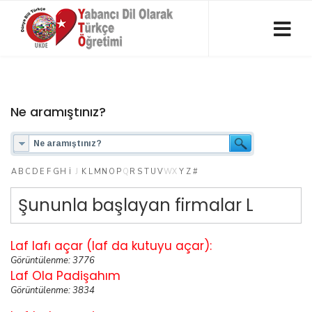
Ne aramıştınız?
A
B
C
D
E
F
G
H
I
J
K
L
M
N
O
P
Q
R
S
T
U
V
W
X
Y
Z
#
Şununla başlayan firmalar L
Laf lafı açar (laf da kutuyu açar):
Görüntülenme: 3776
Laf Ola Padişahım
Görüntülenme: 3834