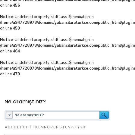
on line
456
Notice
: Undefined property: stdClass::$menualign in
/home/u947728978/domains/yabancilaraturkce.com/public_html/plugins
on line
459
Notice
: Undefined property: stdClass::$menualign in
/home/u947728978/domains/yabancilaraturkce.com/public_html/plugins
on line
464
Notice
: Undefined property: stdClass::$menualign in
/home/u947728978/domains/yabancilaraturkce.com/public_html/plugins
on line
470
Ne aramıştınız?
A
B
C
D
E
F
G
H
I
J
K
L
M
N
O
P
Q
R
S
T
U
V
W
X
Y
Z
#