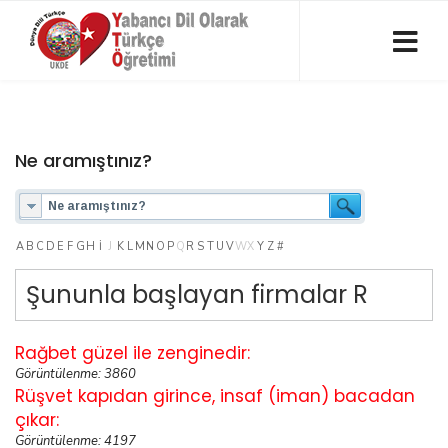
Ne aramıştınız?
A
B
C
D
E
F
G
H
I
J
K
L
M
N
O
P
Q
R
S
T
U
V
W
X
Y
Z
#
Şununla başlayan firmalar R
Rağbet güzel ile zenginedir:
Görüntülenme: 3860
Rüşvet kapıdan girince, insaf (iman) bacadan
çıkar:
Görüntülenme: 4197