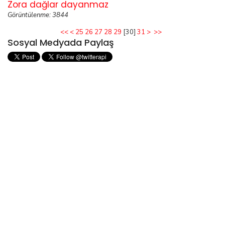
Zora dağlar dayanmaz
Görüntülenme: 3844
<<
<
25
26
27
28
29
[
30
]
31
>
>>
Sosyal Medyada Paylaş