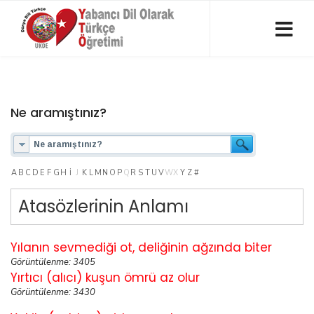
Ne aramıştınız?
A
B
C
D
E
F
G
H
I
J
K
L
M
N
O
P
Q
R
S
T
U
V
W
X
Y
Z
#
Atasözlerinin Anlamı
Yılanın sevmediği ot, deliğinin ağzında biter
Görüntülenme: 3405
Yırtıcı (alıcı) kuşun ömrü az olur
Görüntülenme: 3430